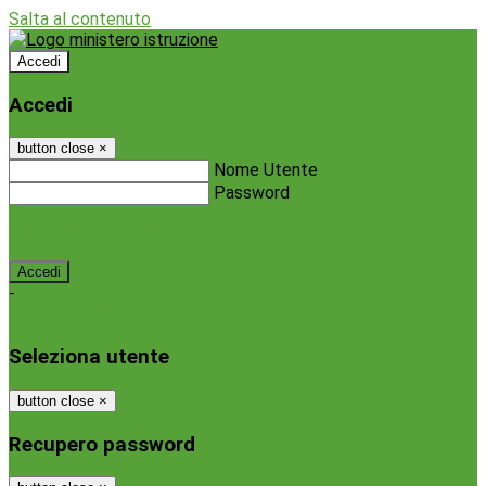
Salta al contenuto
Accedi
Accedi
button close
×
Nome Utente
Password
Password dimenticata?
-
Entra con SPID
Entra con CIE
Seleziona utente
button close
×
Recupero password