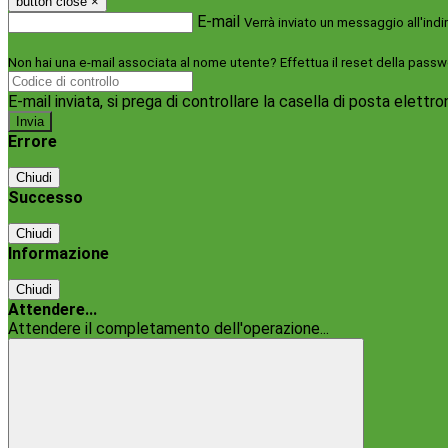
button close
×
E-mail
Verrà inviato un messaggio all'indi
Non hai una e-mail associata al nome utente? Effettua il reset della passw
E-mail inviata, si prega di controllare la casella di posta elettro
Errore
Chiudi
Successo
Chiudi
Informazione
Chiudi
Attendere...
Attendere il completamento dell'operazione...