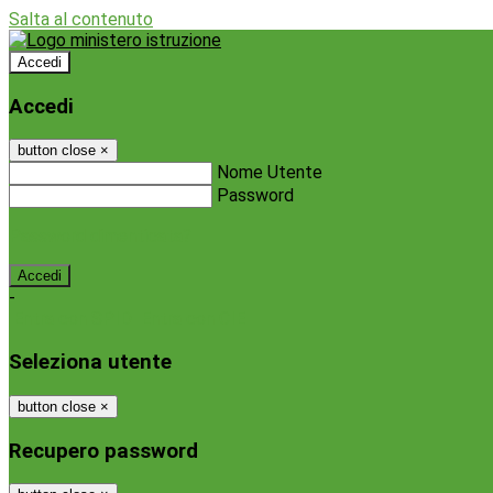
Salta al contenuto
Accedi
Accedi
button close
×
Nome Utente
Password
Password dimenticata?
-
Entra con SPID
Entra con CIE
Seleziona utente
button close
×
Recupero password