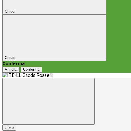
Chiudi
Chiudi
Conferma
Annulla
Conferma
close