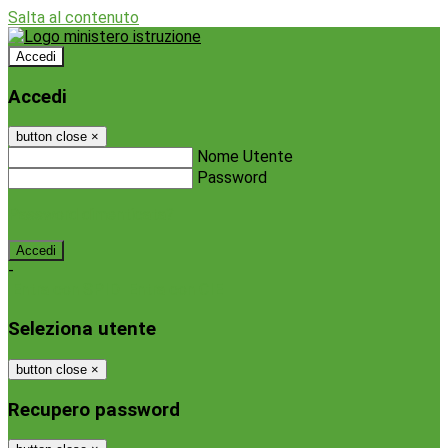
Salta al contenuto
Accedi
Accedi
button close
×
Nome Utente
Password
Password dimenticata?
-
Entra con SPID
Entra con CIE
Seleziona utente
button close
×
Recupero password