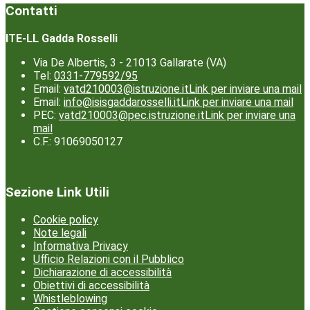
Contatti
ITE-LL Gadda Rosselli
Via De Albertis, 3 - 21013 Gallarate (VA)
Tel:
0331-779592/95
Email:
vatd210003@istruzione.it
Link per inviare una mail
Email:
info@isisgaddarosselli.it
Link per inviare una mail
PEC:
vatd210003@pec.istruzione.it
Link per inviare una
mail
C.F.: 91069050127
Sezione Link Utili
Cookie policy
Note legali
Informativa Privacy
Ufficio Relazioni con il Pubblico
Dichiarazione di accessibilità
Obiettivi di accessibilità
Whistleblowing