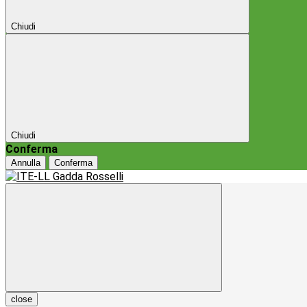
Chiudi
Chiudi
Conferma
Annulla
Conferma
close