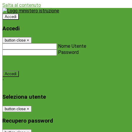
Salta al contenuto
Accedi
Accedi
button close
×
Nome Utente
Password
Password dimenticata?
-
Entra con SPID
Entra con CIE
Seleziona utente
button close
×
Recupero password