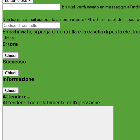
button close
×
E-mail
Verrà inviato un messaggio all'indi
Non hai una e-mail associata al nome utente? Effettua il reset della passw
E-mail inviata, si prega di controllare la casella di posta elettro
Errore
Chiudi
Successo
Chiudi
Informazione
Chiudi
Attendere...
Attendere il completamento dell'operazione...