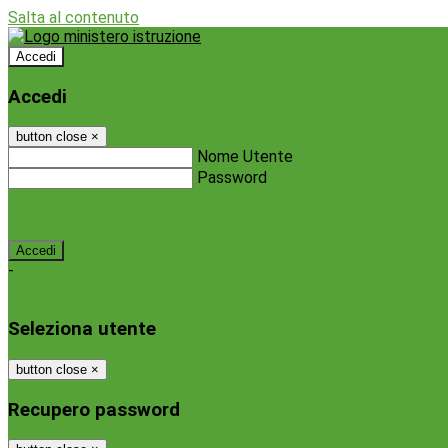
Salta al contenuto
Accedi
Accedi
button close
×
Nome Utente
Password
Password dimenticata?
-
Entra con SPID
Entra con CIE
Seleziona utente
button close
×
Recupero password