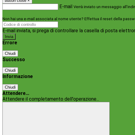
button close
×
E-mail
Verrà inviato un messaggio all'indi
Non hai una e-mail associata al nome utente? Effettua il reset della passw
E-mail inviata, si prega di controllare la casella di posta elettro
Errore
Chiudi
Successo
Chiudi
Informazione
Chiudi
Attendere...
Attendere il completamento dell'operazione...