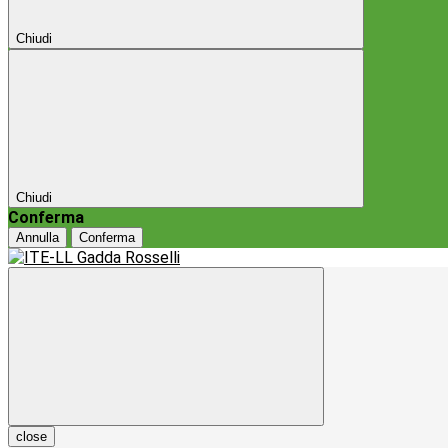
Chiudi
Chiudi
Conferma
Annulla
Conferma
close