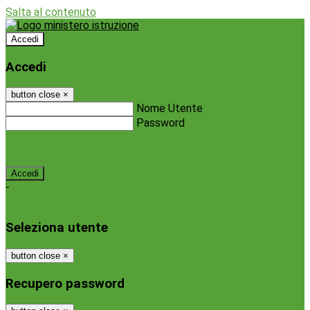
Salta al contenuto
Accedi
Accedi
button close
×
Nome Utente
Password
Password dimenticata?
-
Entra con SPID
Entra con CIE
Seleziona utente
button close
×
Recupero password