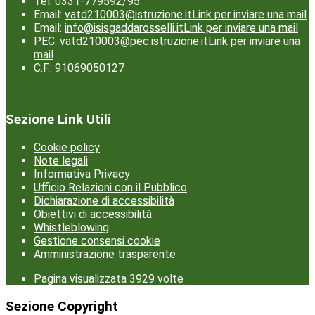
Tel:
0331-779592/95
Email:
vatd210003@istruzione.it
Link per inviare una mail
Email:
info@isisgaddarosselli.it
Link per inviare una mail
PEC:
vatd210003@pec.istruzione.it
Link per inviare una
mail
C.F.: 91069050127
Sezione Link Utili
Cookie policy
Note legali
Informativa Privacy
Ufficio Relazioni con il Pubblico
Dichiarazione di accessibilità
Obiettivi di accessibilità
Whistleblowing
Gestione consensi cookie
Amministrazione trasparente
Pagina visualizzata
3929
volte
Sezione Copyright