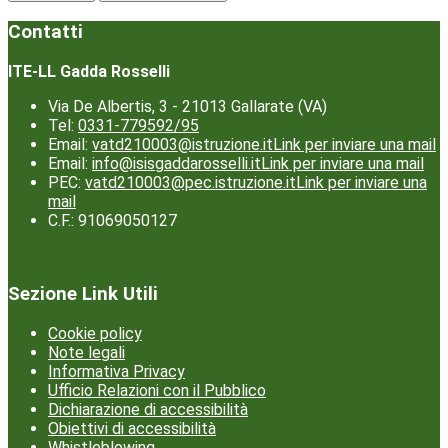
Contatti
ITE-LL Gadda Rosselli
Via De Albertis, 3 - 21013 Gallarate (VA)
Tel:
0331-779592/95
Email:
vatd210003@istruzione.it
Link per inviare una mail
Email:
info@isisgaddarosselli.it
Link per inviare una mail
PEC:
vatd210003@pec.istruzione.it
Link per inviare una
mail
C.F.: 91069050127
Sezione Link Utili
Cookie policy
Note legali
Informativa Privacy
Ufficio Relazioni con il Pubblico
Dichiarazione di accessibilità
Obiettivi di accessibilità
Whistleblowing