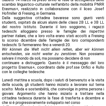
scambio linguistico-culturale nell’ambito della mobilità PNRR
Erasmus+, realizzato in collaborazione con il liceo Josef
Hofmiller di Freising, in Germania.
Dalla suggestiva cittadina bavarese sono giunti venti
studenti, ospitati da alcuni alunni delle classi 2B LL e 3B LL
del nostro Istituto. Durante il loro soggiorno, i ragazzi
tedeschi alloggiano presso le famiglie dei rispettivi
partner italiani, che a loro volta erano stati accolti a Freising
lo scorso dicembre dalle famiglie dei loro corrispondenti
tedeschi. Si fermeranno fino a venerdì 20.
Wir können die Welt nicht allein retten, aber wir können
entscheiden, sie nicht weiter zu zerstören
. Non possiamo
salvare il mondo da soli, ma possiamo decidere di non
continuare a distruggerlo. Questo è il messaggio del loro
progetto Erasmus+, coordinato dalle prof.sse Orifici e Rullo
con le colleghe tedesche.
Lunedì mattina a scuola, dopo i saluti di benvenuto e la visita
della scuola, gli studenti hanno iniziato a lavorare sul tema
scelto: Moda e sostenibilità, che coinvolge in prima persona i
giovani. Argomento che hanno iniziato a trattare nella
cittadina tedesca durante la fase di trasferta a dicembre e
che si è progressivamente sviluppato nel corso