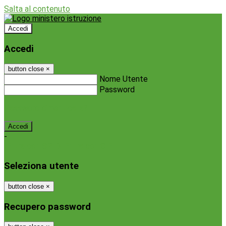
Salta al contenuto
Accedi
Accedi
button close
×
Nome Utente
Password
Password dimenticata?
-
Entra con SPID
Entra con CIE
Seleziona utente
button close
×
Recupero password