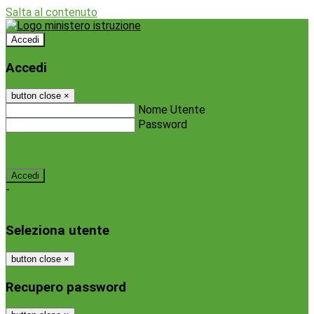
Salta al contenuto
Accedi
Accedi
button close
×
Nome Utente
Password
Password dimenticata?
-
Entra con SPID
Entra con CIE
Seleziona utente
button close
×
Recupero password