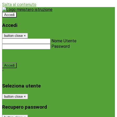
Salta al contenuto
Accedi
Accedi
button close
×
Nome Utente
Password
Password dimenticata?
-
Entra con SPID
Entra con CIE
Seleziona utente
button close
×
Recupero password