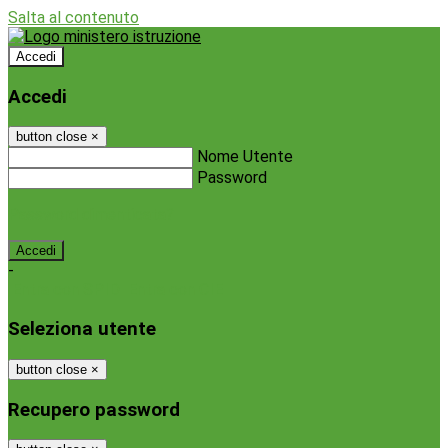
Salta al contenuto
Accedi
Accedi
button close
×
Nome Utente
Password
Password dimenticata?
-
Entra con SPID
Entra con CIE
Seleziona utente
button close
×
Recupero password