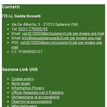
Contatti
ITE-LL Gadda Rosselli
Via De Albertis, 3 - 21013 Gallarate (VA)
Tel:
0331-779592/95
Email:
vatd210003@istruzione.it
Link per inviare una mail
Email:
info@isisgaddarosselli.it
Link per inviare una mail
PEC:
vatd210003@pec.istruzione.it
Link per inviare una
mail
C.F.: 91069050127
Sezione Link Utili
Cookie policy
Note legali
Informativa Privacy
Ufficio Relazioni con il Pubblico
Dichiarazione di accessibilità
Obiettivi di accessibilità
Whistleblowing