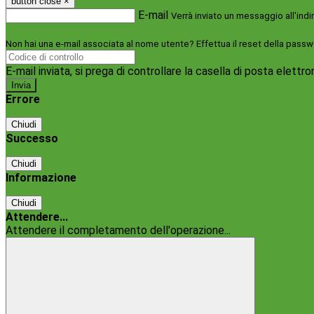
button close
×
E-mail
Verrà inviato un messaggio all'indi
Non hai una e-mail associata al nome utente? Effettua il reset della passw
E-mail inviata, si prega di controllare la casella di posta elettro
Errore
Chiudi
Successo
Chiudi
Informazione
Chiudi
Attendere...
Attendere il completamento dell'operazione...