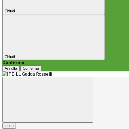
Chiudi
Chiudi
Conferma
Annulla
Conferma
close