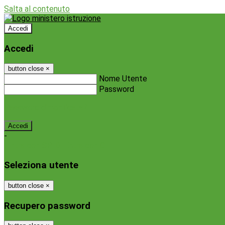
Salta al contenuto
Accedi
Accedi
button close
×
Nome Utente
Password
Password dimenticata?
-
Entra con SPID
Entra con CIE
Seleziona utente
button close
×
Recupero password