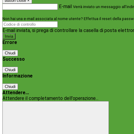
button close
×
E-mail
Verrà inviato un messaggio all'indi
Non hai una e-mail associata al nome utente? Effettua il reset della passw
E-mail inviata, si prega di controllare la casella di posta elettro
Errore
Chiudi
Successo
Chiudi
Informazione
Chiudi
Attendere...
Attendere il completamento dell'operazione...