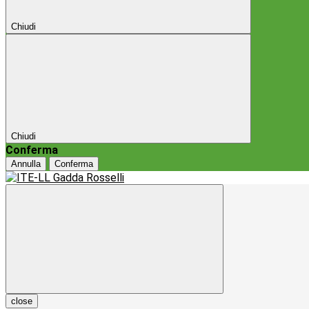
Chiudi
Chiudi
Conferma
Annulla
Conferma
close