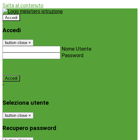
Salta al contenuto
Accedi
Accedi
button close
×
Nome Utente
Password
Password dimenticata?
-
Entra con SPID
Entra con CIE
Seleziona utente
button close
×
Recupero password