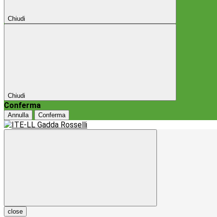
Chiudi
Chiudi
Conferma
Annulla
Conferma
close