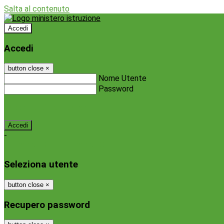
Salta al contenuto
Accedi
Accedi
button close
×
Nome Utente
Password
Password dimenticata?
-
Entra con SPID
Entra con CIE
Seleziona utente
button close
×
Recupero password