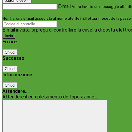
button close
×
E-mail
Verrà inviato un messaggio all'indi
Non hai una e-mail associata al nome utente? Effettua il reset della passw
E-mail inviata, si prega di controllare la casella di posta elettro
Errore
Chiudi
Successo
Chiudi
Informazione
Chiudi
Attendere...
Attendere il completamento dell'operazione...