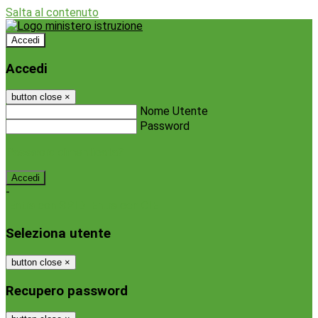
Salta al contenuto
Accedi
Accedi
button close
×
Nome Utente
Password
Password dimenticata?
-
Entra con SPID
Entra con CIE
Seleziona utente
button close
×
Recupero password