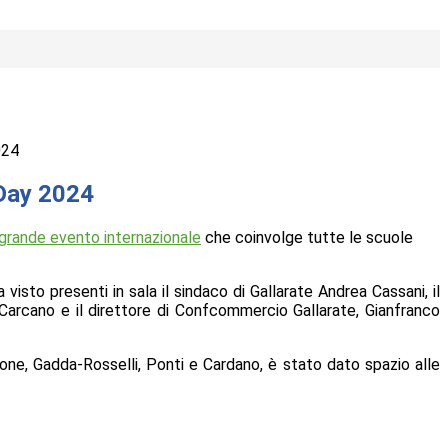
024
Day 2024
grande evento
internazionale
che coinvolge tutte le scuole
a visto p
resenti in sala il
sindaco di Gallarate Andrea Cassani
, il
Carcano
e il direttore di Confcommercio Gallarate,
Gianfranco
alcone, Gadda-Rosselli, Ponti e Cardano, è stato dato spazio alle