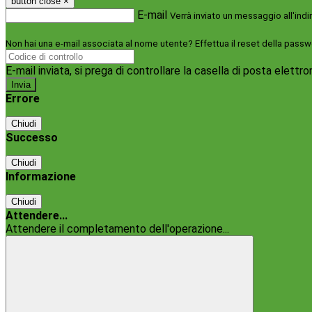
button close
×
E-mail
Verrà inviato un messaggio all'indi
Non hai una e-mail associata al nome utente? Effettua il reset della passw
E-mail inviata, si prega di controllare la casella di posta elettro
Errore
Chiudi
Successo
Chiudi
Informazione
Chiudi
Attendere...
Attendere il completamento dell'operazione...