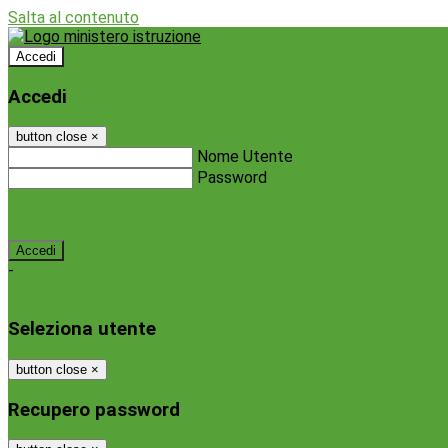
Salta al contenuto
Accedi
Accedi
button close
×
Nome Utente
Password
Password dimenticata?
-
Entra con SPID
Entra con CIE
Seleziona utente
button close
×
Recupero password