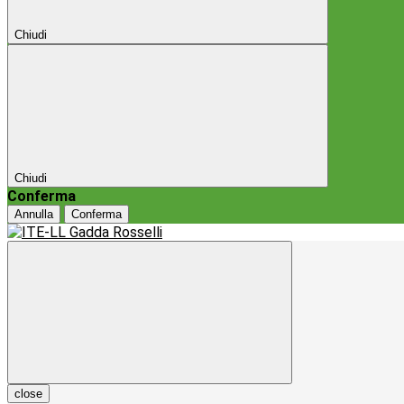
Chiudi
Chiudi
Conferma
Annulla
Conferma
close