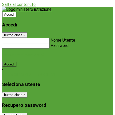
Salta al contenuto
Accedi
Accedi
button close
×
Nome Utente
Password
Password dimenticata?
-
Entra con SPID
Entra con CIE
Seleziona utente
button close
×
Recupero password