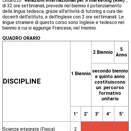
L'indirizzo
“Relazioni internazionali per il marketing (RIM)”
,
di 32 ore settimanali, prevede nel biennio il potenziamento
della lingua tedesca, grazie all’attività di tutoring a cura dei
docenti dell’istituto, e dell’inglese con 3 ore settimanali. Le
lingue straniere di questo corso sono Inglese e tedesco nel
biennio a cui si aggiunge Francese, nel triennio.
QUADRO ORARIO
5
2 Biennio
Anno
secondo biennio
1 Biennio
e quinto anno
DISCIPLINE
costituiscono
un
percorso
formativo
unitario
1°
2°
3°
4°
5°
Scienze integrate (Fisica)
2