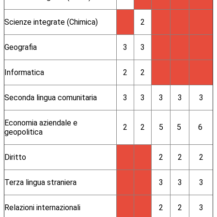
Scienze integrate (Chimica)
2
Geografia
3
3
Informatica
2
2
Seconda lingua comunitaria
3
3
3
3
3
Economia aziendale e
2
2
5
5
6
geopolitica
Diritto
2
2
2
Terza lingua straniera
3
3
3
Relazioni internazionali
2
2
3