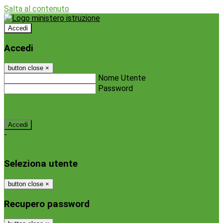
Salta al contenuto
Accedi
Accedi
button close
×
Nome Utente
Password
Password dimenticata?
-
Entra con SPID
Entra con CIE
Seleziona utente
button close
×
Recupero password