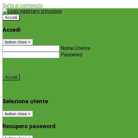
Salta al contenuto
Accedi
Accedi
button close
×
Nome Utente
Password
Password dimenticata?
-
Entra con SPID
Entra con CIE
Seleziona utente
button close
×
Recupero password