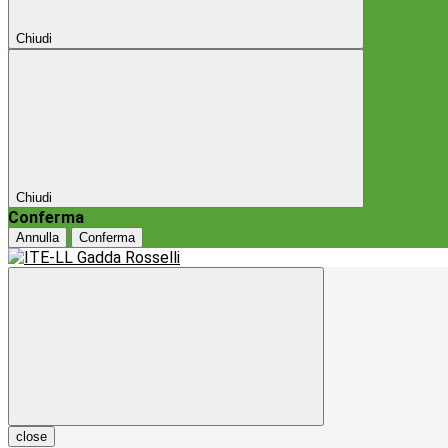
Chiudi
Chiudi
Conferma
Annulla
Conferma
close