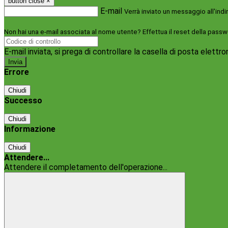
button close
×
E-mail
Verrà inviato un messaggio all'indi
Non hai una e-mail associata al nome utente? Effettua il reset della passw
E-mail inviata, si prega di controllare la casella di posta elettro
Errore
Chiudi
Successo
Chiudi
Informazione
Chiudi
Attendere...
Attendere il completamento dell'operazione...