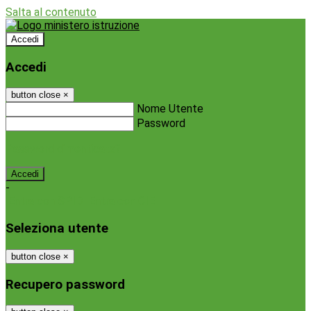
Salta al contenuto
Accedi
Accedi
button close
×
Nome Utente
Password
Password dimenticata?
-
Entra con SPID
Entra con CIE
Seleziona utente
button close
×
Recupero password