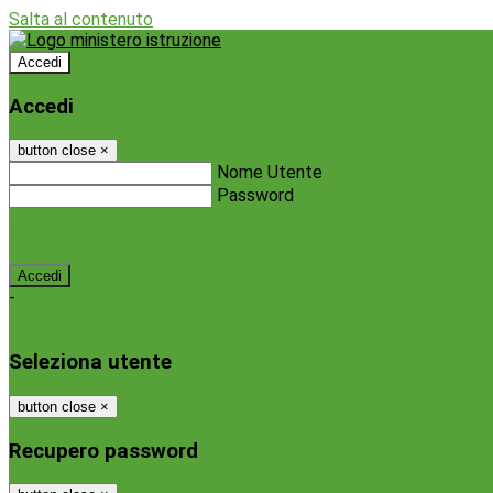
Salta al contenuto
Accedi
Accedi
button close
×
Nome Utente
Password
Password dimenticata?
-
Entra con SPID
Entra con CIE
Seleziona utente
button close
×
Recupero password