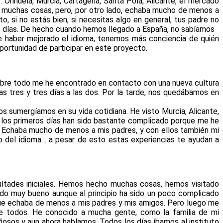
Orihuela, Murcia, Cartagena, Santa Pola, Alicante, el mercado
 muchas cosas, pero, por otro lado, echaba mucho de menos a
o, si no estás bien, si necesitas algo en general, tus padre no
ros días. De hecho cuando hemos llegado a España, no sabíamos
e haber mejorado el idioma, tenemos más conciencia de quién
ortunidad de participar en este proyecto.
bre todo me he encontrado en contacto con una nueva cultura
s tres y tres días a las dos. Por la tarde, nos quedábamos en
nos sumergíamos en su vida cotidiana. He visto Murcia, Alicante,
e los primeros días han sido bastante complicado porque me he
. Echaba mucho de menos a mis padres, y con ellos también mi
io del idioma… a pesar de esto estas experiencias te ayudan a
cultades iniciales. Hemos hecho muchas cosas, hemos visitado
ido muy bueno aunque al principio ha sido un poco complicado
rque echaba de menos a mis padres y mis amigos. Pero luego me
 todos. He conocido a mucha gente, como la familia de mi
osos y aun ahora hablamos. Todos los días íbamos al instituto