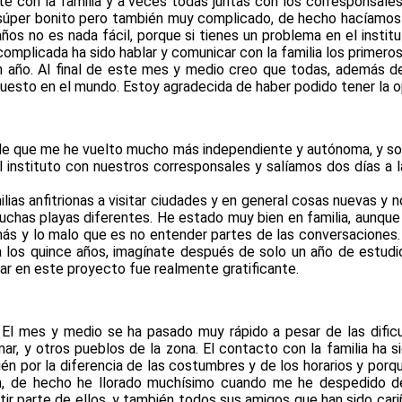
con la familia y a veces todas juntas con los corresponsales: 
o súper bonito pero también muy complicado, de hecho hacíamos
ños no es nada fácil, porque si tienes un problema en el institut
 complicada ha sido hablar y comunicar con la familia los prime
n año. Al final de este mes y medio creo que todas, además d
esto en el mundo. Estoy agradecida de haber podido tener la op
de que me he vuelto mucho más independiente y autónoma, y so
 instituto con nuestros corresponsales y salíamos dos días a la
lias anfitrionas a visitar ciudades y en general cosas nuevas y 
uchas playas diferentes. He estado muy bien en familia, aunqu
emás y lo malo que es no entender partes de las conversaciones
o a los quince años, imagínate después de solo un año de estud
ar en este proyecto fue realmente gratificante.
. El mes y medio se ha pasado muy rápido a pesar de las difi
r, y otros pueblos de la zona. El contacto con la familia ha s
ién por la diferencia de las costumbres y de los horarios y po
, de hecho he llorado muchísimo cuando me he despedido de
r parte de ellos, y también todos sus amigos que han sido cariñ