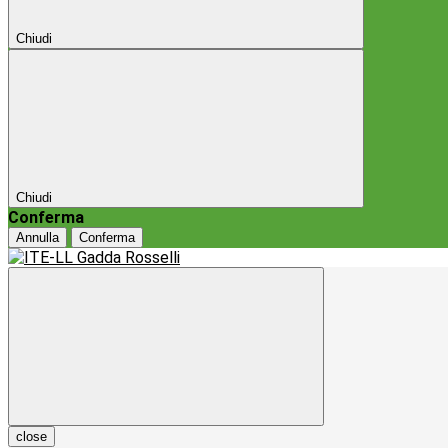
Chiudi
Chiudi
Conferma
Annulla
Conferma
close