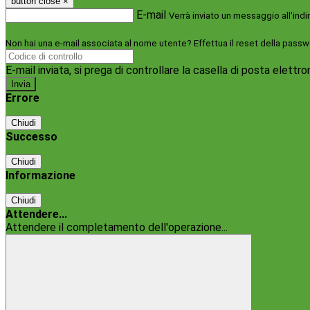
button close
×
E-mail
Verrà inviato un messaggio all'indi
Non hai una e-mail associata al nome utente? Effettua il reset della passw
E-mail inviata, si prega di controllare la casella di posta elettro
Errore
Chiudi
Successo
Chiudi
Informazione
Chiudi
Attendere...
Attendere il completamento dell'operazione...