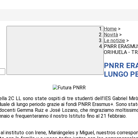
Home
>
Novità
>
Le notizie
>
PNRR ERASMUS
ORIHUELA - T
PNRR ERA
LUNGO PE
della 2C LL sono state ospiti di tre studenti dell’IES Gabriel Mir
iduale di lungo periodo grazie ai fondi PNRR Erasmus+. Sono sta
docenti Gemma Ruiz e José Lozano, che ringraziamo moltissimo pe
nnaio e frequenteranno il nostro Istituto fino al 21 febbraio.
al instituto con Irene, Mariángeles y Miguel, nuestros corresp