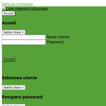
Salta al contenuto
Accedi
Accedi
button close
×
Nome Utente
Password
Password dimenticata?
-
Entra con SPID
Entra con CIE
Seleziona utente
button close
×
Recupero password