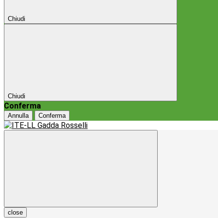
Chiudi
Chiudi
Conferma
Annulla
Conferma
close