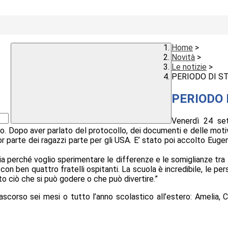
Home
>
Novità
>
Le notizie
>
PERIODO DI S
PERIODO 
Venerdì 24 set
o. Dopo aver parlato del protocollo, dei documenti e delle moti
r parte dei ragazzi parte per gli USA. E’ stato poi accolto Euge
ia perché voglio sperimentare le differenze e le somiglianze tra 
a con ben quattro fratelli ospitanti. La scuola è incredibile, le 
utto ciò che si può godere o che può divertire.”
orso sei mesi o tutto l’anno scolastico all’estero: Amelia, Cam