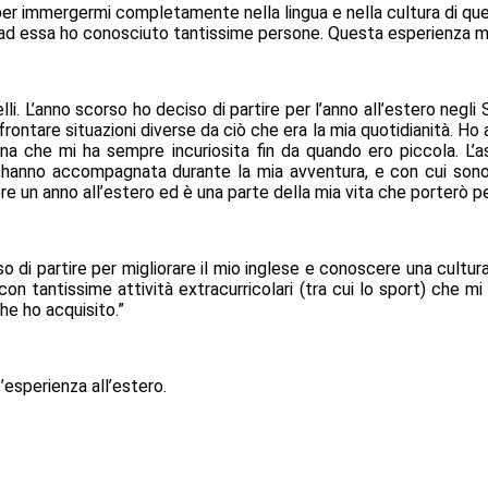
 per immergermi completamente nella lingua e nella cultura di ques
e ad essa ho conosciuto tantissime persone. Questa esperienza m
lli. L’anno scorso ho deciso di partire per l’anno all’estero negli
ntare situazioni diverse da ciò che era la mia quotidianità. Ho av
na che mi ha sempre incuriosita fin da quando ero piccola. L’
 hanno accompagnata durante la mia avventura, e con cui sono
vere un anno all’estero ed è una parte della mia vita che porterò p
o di partire per migliorare il mio inglese e conoscere una cultura
 con tantissime attività extracurricolari (tra cui lo sport) che
he ho acquisito.”
esperienza all’estero.