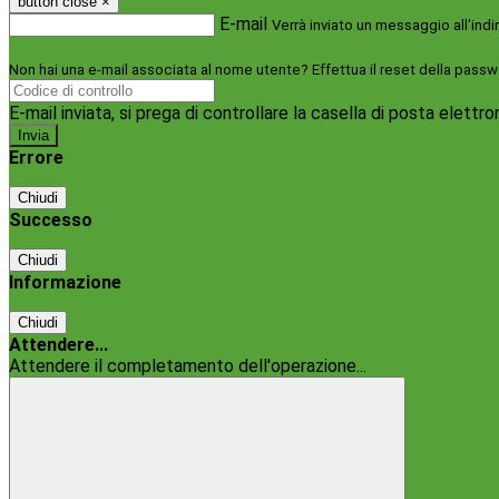
button close
×
E-mail
Verrà inviato un messaggio all'indi
Non hai una e-mail associata al nome utente? Effettua il reset della passw
E-mail inviata, si prega di controllare la casella di posta elettro
Errore
Chiudi
Successo
Chiudi
Informazione
Chiudi
Attendere...
Attendere il completamento dell'operazione...