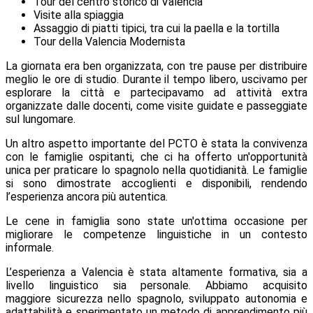
Tour del centro storico di Valencia
Visite alla spiaggia
Assaggio di piatti tipici, tra cui la paella e la tortilla
Tour della Valencia Modernista
La giornata era ben organizzata, con tre pause per distribuire
meglio le ore di studio. Durante il tempo libero, uscivamo per
esplorare la città e partecipavamo ad attività extra
organizzate dalle docenti, come visite guidate e passeggiate
sul lungomare
.
Un altro aspetto importante del PCTO è stata la
convivenza
con le famiglie ospitanti
, che ci ha offerto un'opportunità
unica per praticare lo spagnolo nella quotidianità. Le famiglie
si sono dimostrate
accoglienti e disponibili
, rendendo
l’esperienza ancora più autentica.
Le cene in famiglia sono state un'ottima occasione per
migliorare le competenze linguistiche in un contesto
informale
.
L’esperienza a Valencia è stata
altamente formativa
, sia a
livello linguistico sia personale. Abbiamo acquisito
maggiore
sicurezza nello spagnolo
, sviluppato
autonomia e
adattabilità
e sperimentato un metodo di apprendimento più