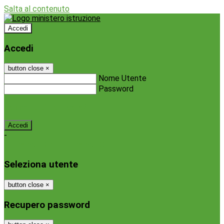
Salta al contenuto
Accedi
Accedi
button close
×
Nome Utente
Password
Password dimenticata?
-
Entra con SPID
Entra con CIE
Seleziona utente
button close
×
Recupero password