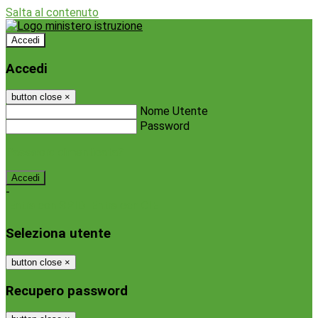
Salta al contenuto
Accedi
Accedi
button close
×
Nome Utente
Password
Password dimenticata?
-
Entra con SPID
Entra con CIE
Seleziona utente
button close
×
Recupero password