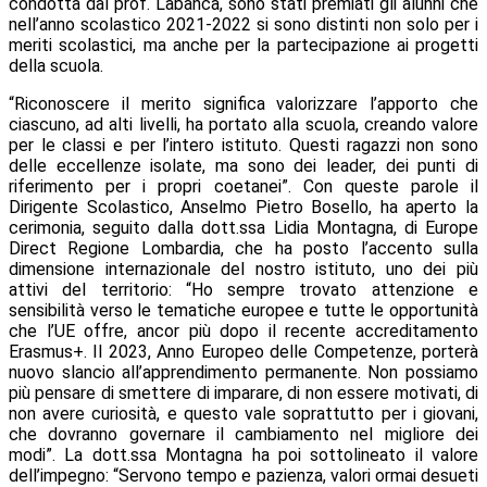
condotta dal prof. Labanca, sono stati premiati gli alunni che
nell’anno scolastico 2021-2022 si sono distinti non solo per i
meriti scolastici, ma anche per la partecipazione ai progetti
della scuola.
“Riconoscere il merito significa valorizzare l’apporto che
ciascuno, ad alti livelli, ha portato alla scuola, creando valore
per le classi e per l’intero istituto. Questi ragazzi non sono
delle eccellenze isolate, ma sono dei leader, dei punti di
riferimento per i propri coetanei”. Con queste parole il
Dirigente Scolastico, Anselmo Pietro Bosello, ha aperto la
cerimonia, seguito dalla dott.ssa Lidia Montagna, di Europe
Direct Regione Lombardia, che ha posto l’accento sulla
dimensione internazionale del nostro istituto, uno dei più
attivi del territorio: “Ho sempre trovato attenzione e
sensibilità verso le tematiche europee e tutte le opportunità
che l’UE offre, ancor più dopo il recente accreditamento
Erasmus+. Il 2023, Anno Europeo delle Competenze, porterà
nuovo slancio all’apprendimento permanente. Non possiamo
più pensare di smettere di imparare, di non essere motivati, di
non avere curiosità, e questo vale soprattutto per i giovani,
che dovranno governare il cambiamento nel migliore dei
modi”. La dott.ssa Montagna ha poi sottolineato il valore
dell’impegno: “Servono tempo e pazienza, valori ormai desueti