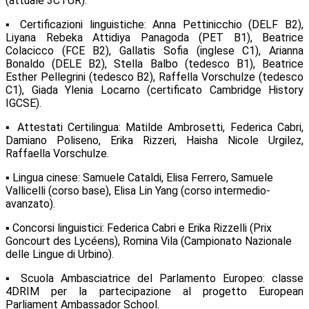
(attuale 3CTUR).
▪ Certificazioni linguistiche: Anna Pettinicchio (DELF B2),
Liyana Rebeka Attidiya Panagoda (PET B1), Beatrice
Colacicco (FCE B2), Gallatis Sofia (inglese C1), Arianna
Bonaldo (DELE B2), Stella Balbo (tedesco B1), Beatrice
Esther Pellegrini (tedesco B2), Raffella Vorschulze (tedesco
C1), Giada Ylenia Locarno (certificato Cambridge History
IGCSE).
▪ Attestati Certilingua: Matilde Ambrosetti, Federica Cabri,
Damiano Poliseno, Erika Rizzeri, Haisha Nicole Urgilez,
Raffaella Vorschulze.
▪ Lingua cinese: Samuele Cataldi, Elisa Ferrero, Samuele
Vallicelli (corso base), Elisa Lin Yang (corso intermedio-
avanzato).
▪ Concorsi linguistici: Federica Cabri e Erika Rizzelli (Prix
Goncourt des Lycéens), Romina Vila (Campionato Nazionale
delle Lingue di Urbino).
▪ Scuola Ambasciatrice del Parlamento Europeo: classe
4DRIM per la partecipazione al progetto European
Parliament Ambassador School.