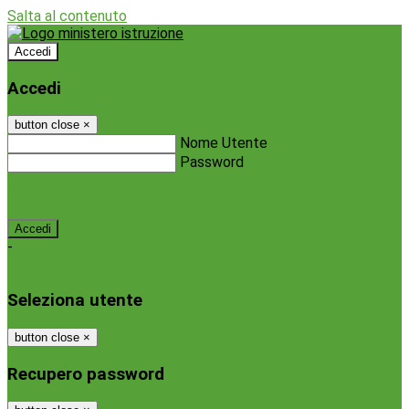
Salta al contenuto
Accedi
Accedi
button close
×
Nome Utente
Password
Password dimenticata?
-
Entra con SPID
Entra con CIE
Seleziona utente
button close
×
Recupero password