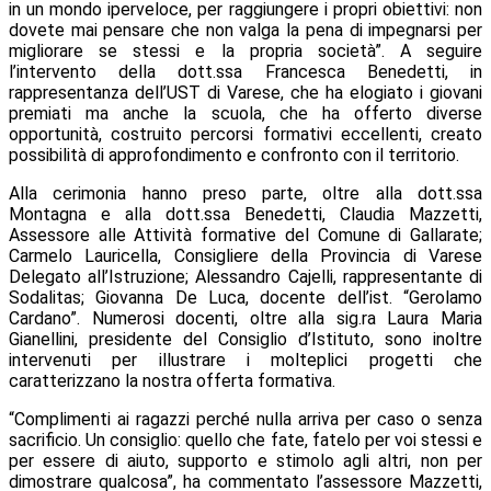
in un mondo iperveloce, per raggiungere i propri obiettivi: non
dovete mai pensare che non valga la pena di impegnarsi per
migliorare se stessi e la propria società”. A seguire
l’intervento della dott.ssa Francesca Benedetti, in
rappresentanza dell’UST di Varese, che ha elogiato i giovani
premiati ma anche la scuola, che ha offerto diverse
opportunità, costruito percorsi formativi eccellenti, creato
possibilità di approfondimento e confronto con il territorio.
Alla cerimonia hanno preso parte, oltre alla dott.ssa
Montagna e alla dott.ssa Benedetti, Claudia Mazzetti,
Assessore alle Attività formative del Comune di Gallarate;
Carmelo Lauricella, Consigliere della Provincia di Varese
Delegato all’Istruzione; Alessandro Cajelli, rappresentante di
Sodalitas; Giovanna De Luca, docente dell’ist. “Gerolamo
Cardano”. Numerosi docenti, oltre alla sig.ra Laura Maria
Gianellini, presidente del Consiglio d’Istituto, sono inoltre
intervenuti per illustrare i molteplici progetti che
caratterizzano la nostra offerta formativa.
“Complimenti ai ragazzi perché nulla arriva per caso o senza
sacrificio. Un consiglio: quello che fate, fatelo per voi stessi e
per essere di aiuto, supporto e stimolo agli altri, non per
dimostrare qualcosa”, ha commentato l’assessore Mazzetti,