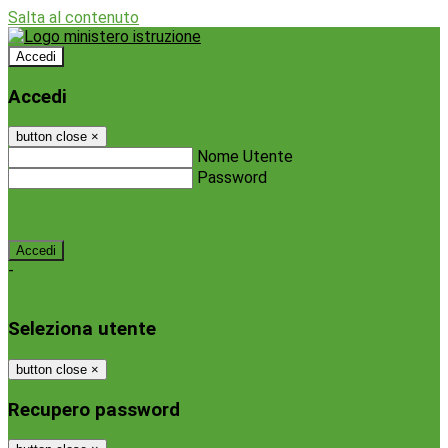
Salta al contenuto
Accedi
Accedi
button close
×
Nome Utente
Password
Password dimenticata?
-
Entra con SPID
Entra con CIE
Seleziona utente
button close
×
Recupero password