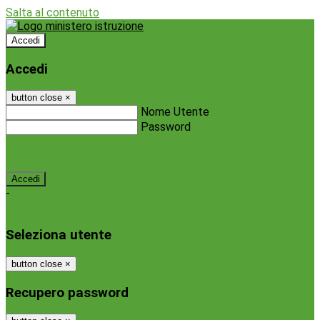
Salta al contenuto
Accedi
Accedi
button close
×
Nome Utente
Password
Password dimenticata?
-
Entra con SPID
Entra con CIE
Seleziona utente
button close
×
Recupero password