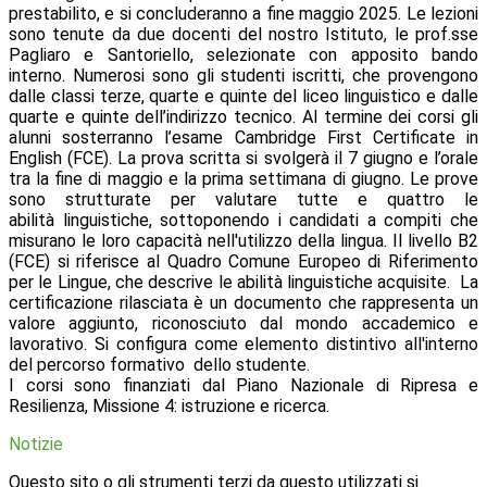
prestabilito, e si concluderanno a fine maggio 2025. Le lezioni
sono tenute da due docenti del nostro Istituto, le prof.sse
Pagliaro e Santoriello, selezionate con apposito bando
interno. Numerosi sono gli studenti iscritti, che provengono
dalle classi terze, quarte e quinte del liceo linguistico e dalle
quarte e quinte dell’indirizzo tecnico. Al termine dei corsi gli
alunni sosterranno l’esame Cambridge First Certificate in
English (FCE). La prova scritta si svolgerà il 7 giugno e l’orale
tra la fine di maggio e la prima settimana di giugno. Le prove
sono strutturate per valutare tutte e quattro le
abilità linguistiche, sottoponendo i candidati a compiti che
misurano le loro capacità nell'utilizzo della lingua. Il livello B2
(FCE) si riferisce al Quadro Comune Europeo di Riferimento
per le Lingue, che descrive le abilità linguistiche acquisite. La
certificazione rilasciata è un documento che rappresenta un
valore aggiunto, riconosciuto dal mondo accademico e
lavorativo. Si configura come elemento distintivo all'interno
del percorso formativo dello studente.
I corsi sono finanziati dal Piano Nazionale di Ripresa e
Resilienza, Missione 4: istruzione e ricerca.
Notizie
Questo sito o gli strumenti terzi da questo utilizzati si