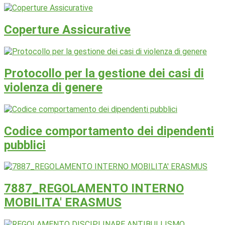
Coperture Assicurative
Protocollo per la gestione dei casi di
violenza di genere
Codice comportamento dei dipendenti
pubblici
7887_REGOLAMENTO INTERNO
MOBILITA' ERASMUS