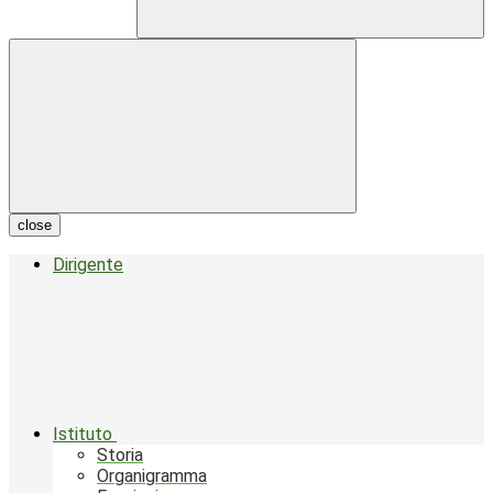
close
Dirigente
Istituto
Storia
Organigramma