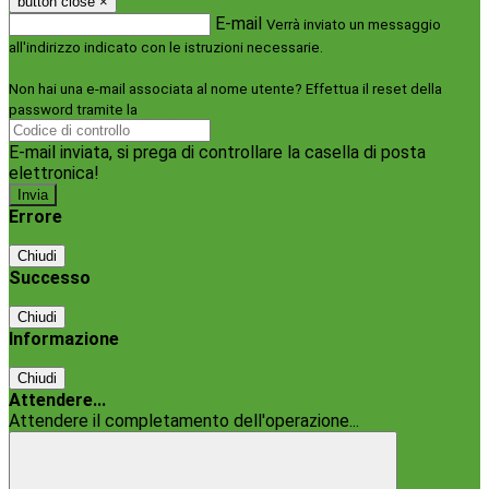
button close
×
E-mail
Verrà inviato un messaggio
all'indirizzo indicato con le istruzioni necessarie.
Non hai una e-mail associata al nome utente? Effettua il reset della
password tramite la
Login Spaggiari
E-mail inviata, si prega di controllare la casella di posta
elettronica!
Errore
Chiudi
Successo
Chiudi
Informazione
Chiudi
Attendere...
Attendere il completamento dell'operazione...