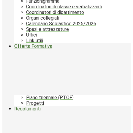
Funzionigramma
Coordinatori di classe e verbalizzanti
Coordinatori di dipartimento
Organi collegiali
Calendario Scolastico 2025/2026
Spazi e attrezzature
Uffici
Link utili
Offerta Formativa
Piano triennale (PTOF)
Progetti
Regolamenti