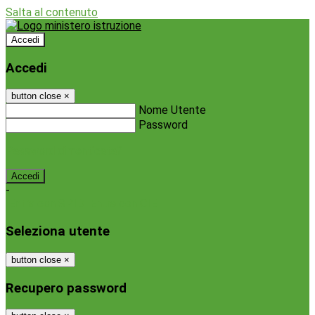
Salta al contenuto
Accedi
Accedi
button close
×
Nome Utente
Password
Password dimenticata?
-
Entra con SPID
Entra con CIE
Seleziona utente
button close
×
Recupero password