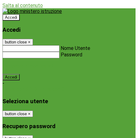
Salta al contenuto
Accedi
Accedi
button close
×
Nome Utente
Password
Password dimenticata?
-
Entra con SPID
Entra con CIE
Seleziona utente
button close
×
Recupero password