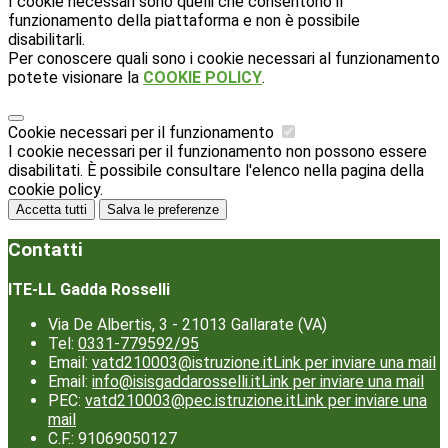
I cookie necessari sono quelli che consentono il
funzionamento della piattaforma e non è possibile
disabilitarli.
Per conoscere quali sono i cookie necessari al funzionamento
potete visionare la
COOKIE POLICY
.
Cookie necessari per il funzionamento
I cookie necessari per il funzionamento non possono essere
disabilitati. È possibile consultare l'elenco nella pagina della
cookie policy.
Accetta tutti
Salva le preferenze
Contatti
ITE-LL Gadda Rosselli
Via De Albertis, 3 - 21013 Gallarate (VA)
Tel:
0331-779592/95
Email:
vatd210003@istruzione.it
Link per inviare una mail
Email:
info@isisgaddarosselli.it
Link per inviare una mail
PEC:
vatd210003@pec.istruzione.it
Link per inviare una
mail
C.F.: 91069050127