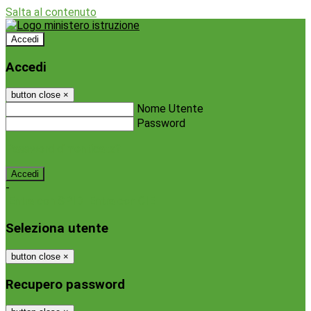
Salta al contenuto
Accedi
Accedi
button close
×
Nome Utente
Password
Password dimenticata?
-
Entra con SPID
Entra con CIE
Seleziona utente
button close
×
Recupero password