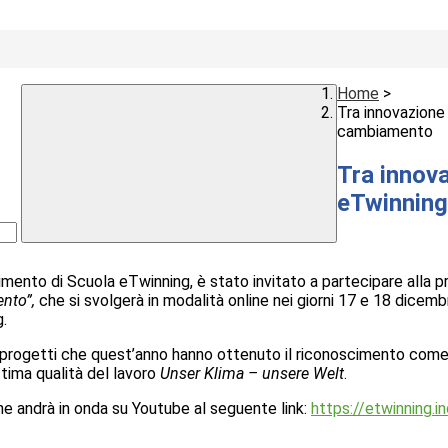
Home
>
Tra innovazione
cambiamento
Tra innova
eTwinning
oscimento di Scuola eTwinning, è stato invitato a partecipare all
nto”,
che si svolgerà in modalità online nei giorni 17 e 18 dice
g.
i progetti che quest’anno hanno ottenuto il riconoscimento come
ttima qualità del lavoro
Unser Klima – unsere Welt
.
he andrà in onda su Youtube al seguente link:
https://etwinning.