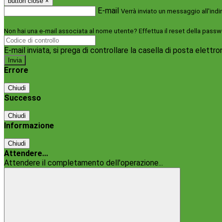
button close
×
E-mail
Verrà inviato un messaggio all'indi
Non hai una e-mail associata al nome utente? Effettua il reset della passw
E-mail inviata, si prega di controllare la casella di posta elettro
Errore
Chiudi
Successo
Chiudi
Informazione
Chiudi
Attendere...
Attendere il completamento dell'operazione...