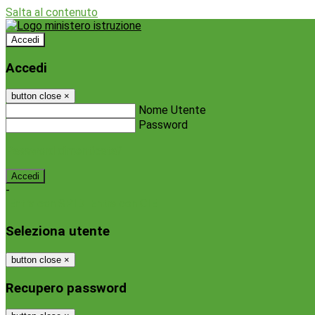
Salta al contenuto
Accedi
Accedi
button close
×
Nome Utente
Password
Password dimenticata?
-
Entra con SPID
Entra con CIE
Seleziona utente
button close
×
Recupero password