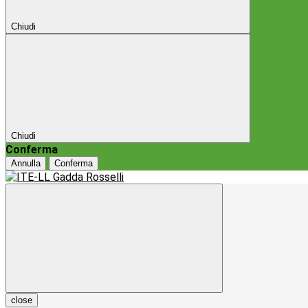
Chiudi
Chiudi
Conferma
Annulla
Conferma
close