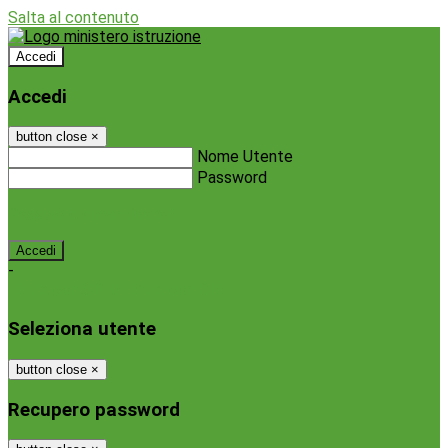
Salta al contenuto
Accedi
Accedi
button close
×
Nome Utente
Password
Password dimenticata?
-
Entra con SPID
Entra con CIE
Seleziona utente
button close
×
Recupero password