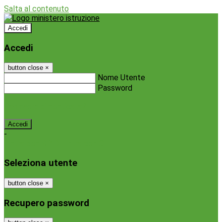
Salta al contenuto
Accedi
Accedi
button close
×
Nome Utente
Password
Password dimenticata?
-
Entra con SPID
Entra con CIE
Seleziona utente
button close
×
Recupero password