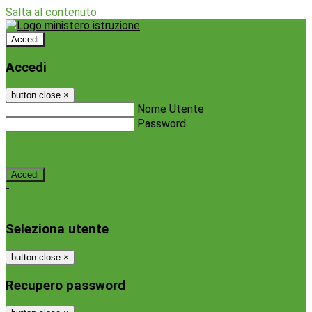
Salta al contenuto
Accedi
Accedi
button close
×
Nome Utente
Password
Password dimenticata?
-
Entra con SPID
Entra con CIE
Seleziona utente
button close
×
Recupero password