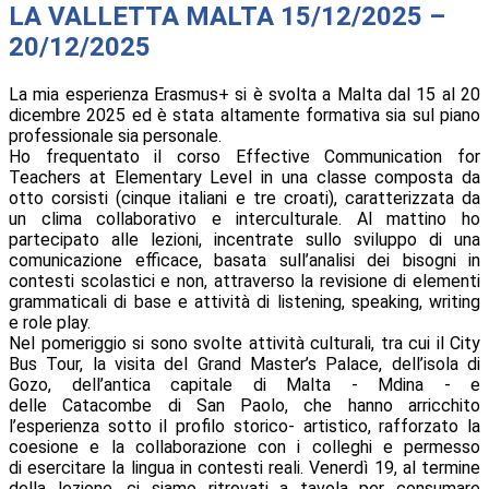
LA VALLETTA MALTA 15/12/2025 –
20/12/2025
La mia esperienza Erasmus+ si è svolta a Malta dal 15 al 20
dicembre 2025 ed è stata altamente formativa sia sul piano
professionale sia personale.
Ho frequentato il corso Effective Communication for
Teachers at Elementary Level in una classe composta da
otto corsisti (cinque italiani e tre croati), caratterizzata da
un clima collaborativo e interculturale. Al mattino ho
partecipato alle lezioni, incentrate sullo sviluppo di una
comunicazione efficace, basata sull’analisi dei bisogni in
contesti scolastici e non, attraverso la revisione di elementi
grammaticali di base e attività di listening, speaking, writing
e role play.
Nel pomeriggio si sono svolte attività culturali, tra cui il City
Bus Tour, la visita del Grand Master’s Palace, dell’isola di
Gozo, dell’antica capitale di Malta - Mdina - e
delle Catacombe di San Paolo, che hanno arricchito
l’esperienza sotto il profilo storico- artistico, rafforzato la
coesione e la collaborazione con i colleghi e permesso
di esercitare la lingua in contesti reali. Venerdì 19, al termine
della lezione, ci siamo ritrovati a tavola per consumare