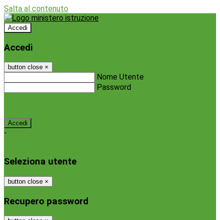
Salta al contenuto
Accedi
Accedi
button close
×
Nome Utente
Password
Password dimenticata?
-
Entra con SPID
Entra con CIE
Seleziona utente
button close
×
Recupero password