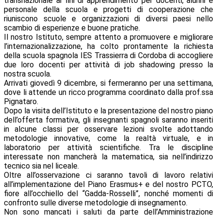
transnazionale ai fini di apprendimento per docenti, alunni e
personale della scuola e progetti di cooperazione che
riuniscono scuole e organizzazioni di diversi paesi nello
scambio di esperienze e buone pratiche.
Il nostro Istituto, sempre attento a promuovere e migliorare
l’internazionalizzazione, ha colto prontamente la richiesta
della scuola spagnola IES Trassierra di Cordoba di accogliere
due loro docenti per attività di job shadowing presso la
nostra scuola.
Arrivati giovedì 9 dicembre, si fermeranno per una settimana,
dove li attende un ricco programma coordinato dalla prof.ssa
Pignataro.
Dopo la visita dell’Istituto e la presentazione del nostro piano
dell’offerta formativa, gli insegnanti spagnoli saranno inseriti
in alcune classi per osservare lezioni svolte adottando
metodologie innovative, come la realtà virtuale, e in
laboratorio per attività scientifiche. Tra le discipline
interessate non mancherà la matematica, sia nell’indirizzo
tecnico sia nel liceale.
Oltre all’osservazione ci saranno tavoli di lavoro relativi
all’implementazione del Piano Erasmus+ e del nostro PCTO,
fiore all’occhiello del “Gadda-Rosselli”, nonché momenti di
confronto sulle diverse metodologie di insegnamento.
Non sono mancati i saluti da parte dell’Amministrazione