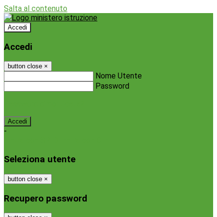
Salta al contenuto
Accedi
Accedi
button close
×
Nome Utente
Password
Password dimenticata?
-
Entra con SPID
Entra con CIE
Seleziona utente
button close
×
Recupero password