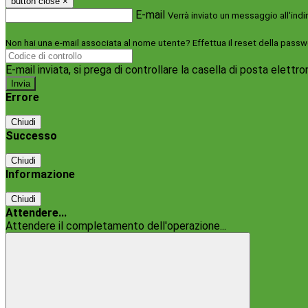
button close
×
E-mail
Verrà inviato un messaggio all'indi
Non hai una e-mail associata al nome utente? Effettua il reset della passw
E-mail inviata, si prega di controllare la casella di posta elettro
Errore
Chiudi
Successo
Chiudi
Informazione
Chiudi
Attendere...
Attendere il completamento dell'operazione...