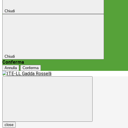
Chiudi
Chiudi
Conferma
Annulla
Conferma
close