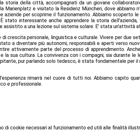
a storia della città, accompagnati da un giovane collaboratore
ella Marienplatz e visitato la
Residenz München
, dove abbiamo ri
 aziende per scoprirne il funzionamento. Abbiamo scoperto le fasi
È stato interessante anche apprendere la storia dell’azienda, 
assistito a una lezione sul sistema solare. E’ stata un’attività a
e di
crescita personale, linguistica e culturale
. Vivere per due se
iutato a diventare
più autonomi, responsabili e aperti
verso nuov
sentire attivamente parte del processo di apprendimento. Anche l
e la sua cultura.
La
convivenza con i compagni
, sia durante le 
ia ospitante, pur parlando solo tedesco, è stata fondamentale per i
 l’esperienza rimarrà nel cuore di tutti noi. Abbiamo capito q
ico e professionale.
o di cookie necessari al funzionamento ed utili alle finalità illust