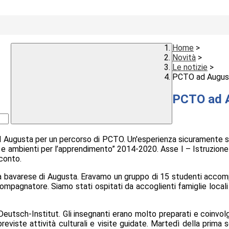
Home
>
Novità
>
Le notizie
>
PCTO ad August
PCTO ad 
 Augusta per un percorso di PCTO. Un'esperienza sicuramente sti
 ambienti per l’apprendimento” 2014-2020. Asse I – Istruzione –
cconto.
tà bavarese di
Augusta
.
Eravamo un gruppo di 15 studenti accomp
ccompagnatore.
Siamo stati ospitati da accoglienti famiglie local
Deutsch-Institut
. Gli insegnanti erano molto preparati e coinvolg
eviste attività culturali e visite guidate.
Martedì della prima s