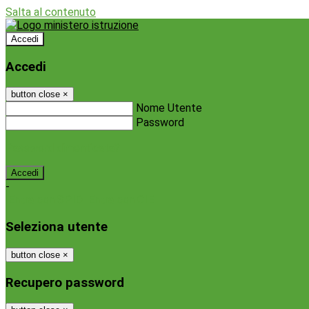
Salta al contenuto
Accedi
Accedi
button close
×
Nome Utente
Password
Password dimenticata?
-
Entra con SPID
Entra con CIE
Seleziona utente
button close
×
Recupero password