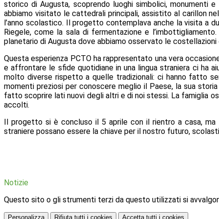
storico di Augusta, scoprendo luoghi simbolici, monumenti e l
abbiamo visitato le cattedrali principali, assistito al carillon n
l’anno scolastico.
Il progetto contemplava anche la visita a due
Riegele,
come la sala di fermentazione e l’imbottigliamento. 
planetario di Augusta dove
abbiamo osservato le costellazioni e 
Questa esperienza PCTO ha rappresentato una vera occasion
e affrontare le sfide quotidiane in una lingua straniera ci ha a
molto diverse rispetto a quelle tradizionali: ci hanno fatto 
momenti preziosi per conoscere meglio il Paese, la sua storia 
fatto scoprire lati nuovi degli altri e di noi stessi. La famigl
accolti.
Il progetto si è concluso il
5 aprile
con il rientro a casa, ma
straniere
possano essere la chiave per il nostro futuro, scolast
Notizie
Questo sito o gli strumenti terzi da questo utilizzati si avvalgon
Personalizza
Rifiuta tutti
i cookies
Accetta tutti
i cookies