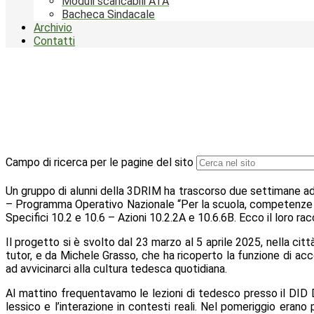
Moduli scaricabili ATA
Bacheca Sindacale
Archivio
Contatti
Campo di ricerca per le pagine del sito
Un gruppo di alunni della 3DRIM ha trascorso due settimane ad
– Programma Operativo Nazionale “Per la scuola, competenze e
Specifici 10.2 e 10.6 – Azioni 10.2.2A e 10.6.6B. Ecco il loro ra
Il progetto si è svolto
dal 23 marzo al 5 aprile 2025
, nella cit
tutor, e da
Michele Grasso
, che ha ricoperto la funzione di a
ad avvicinarci alla cultura tedesca quotidiana.
Al mattino frequentavamo le lezioni di tedesco presso il
DID 
lessico e l’interazione in contesti reali.
Nel pomeriggio erano pr