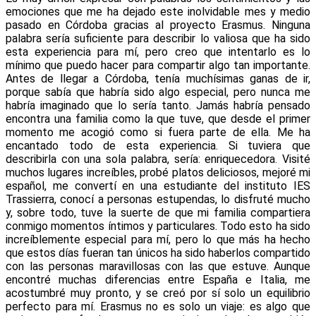
emociones que me ha dejado este inolvidable mes y medio
pasado en Córdoba gracias al proyecto Erasmus.
Ninguna
palabra sería suficiente para describir lo valiosa que ha sido
esta experiencia para mí, pero creo que intentarlo es lo
mínimo que puedo hacer para compartir algo tan importante.
Antes de llegar a Córdoba, tenía muchísimas ganas de ir,
porque sabía que habría sido algo especial, pero nunca me
habría imaginado que lo sería tanto.
Jamás habría pensado
encontra una familia como la que tuve, que desde el primer
momento me acogió como si fuera parte de ella.
Me ha
encantado todo de esta experiencia. Si tuviera que
describirla con una sola palabra, sería: enriquecedora.
Visité
muchos lugares increíbles, probé platos deliciosos, mejoré mi
español, me convertí en una estudiante del instituto IES
Trassierra, conocí a personas estupendas, lo disfruté mucho
y, sobre todo, tuve la suerte de que mi familia compartiera
conmigo momentos íntimos y particulares.
Todo esto ha sido
increíblemente especial para mí, pero lo que más ha hecho
que estos días fueran tan únicos ha sido haberlos compartido
con las personas maravillosas con las que estuve.
Aunque
encontré muchas diferencias entre España e Italia, me
acostumbré muy pronto, y se creó por sí solo un equilibrio
perfecto para mí.
Erasmus no es solo un viaje: es algo que