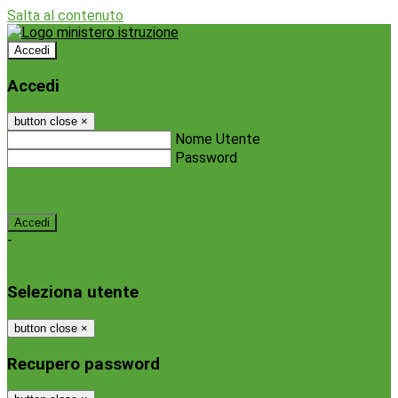
Salta al contenuto
Accedi
Accedi
button close
×
Nome Utente
Password
Password dimenticata?
-
Entra con SPID
Entra con CIE
Seleziona utente
button close
×
Recupero password