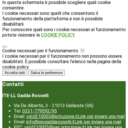
In questa schermata è possibile scegliere quali cookie
consentire.
I cookie necessari sono quelli che consentono il
funzionamento della piattaforma e non è possibile
disabilitarli.
Per conoscere quali sono i cookie necessari al funzionamento
potete visionare la
COOKIE POLICY
.
Cookie necessari per il funzionamento
I cookie necessari per il funzionamento non possono essere
disabilitati. È possibile consultare l'elenco nella pagina della
cookie policy.
Accetta tutti
Salva le preferenze
Contatti
ITE-LL Gadda Rosselli
Via De Albertis, 3 - 21013 Gallarate (VA)
Tel:
0331-779592/95
Email:
vatd210003@istruzione.it
Link per inviare una mail
Email:
info@isisgaddarosselli.it
Link per inviare una mail
PEC:
vatd210003@pec.istruzione.it
Link per inviare una