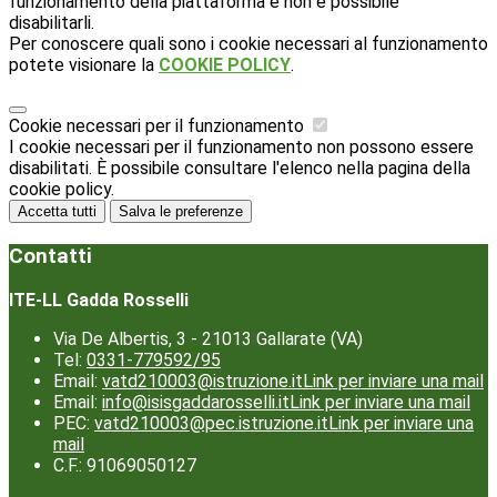
funzionamento della piattaforma e non è possibile
disabilitarli.
Per conoscere quali sono i cookie necessari al funzionamento
potete visionare la
COOKIE POLICY
.
Cookie necessari per il funzionamento
I cookie necessari per il funzionamento non possono essere
disabilitati. È possibile consultare l'elenco nella pagina della
cookie policy.
Accetta tutti
Salva le preferenze
Contatti
ITE-LL Gadda Rosselli
Via De Albertis, 3 - 21013 Gallarate (VA)
Tel:
0331-779592/95
Email:
vatd210003@istruzione.it
Link per inviare una mail
Email:
info@isisgaddarosselli.it
Link per inviare una mail
PEC:
vatd210003@pec.istruzione.it
Link per inviare una
mail
C.F.: 91069050127