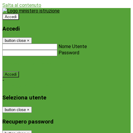
Salta al contenuto
Accedi
Accedi
button close
×
Nome Utente
Password
Password dimenticata?
-
Entra con SPID
Entra con CIE
Seleziona utente
button close
×
Recupero password