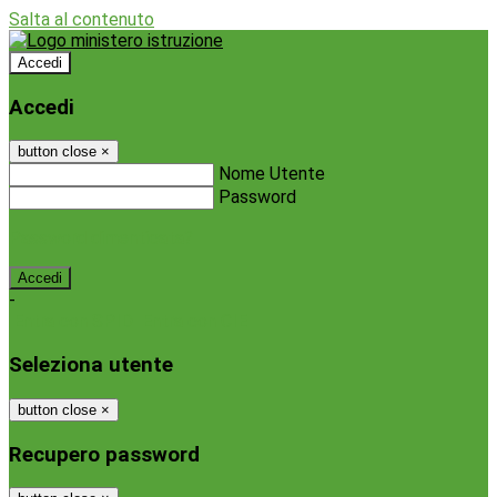
Salta al contenuto
Accedi
Accedi
button close
×
Nome Utente
Password
Password dimenticata?
-
Entra con SPID
Entra con CIE
Seleziona utente
button close
×
Recupero password