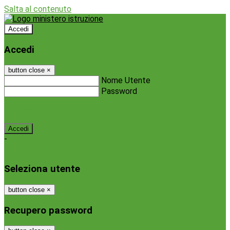
Salta al contenuto
Accedi
Accedi
button close
×
Nome Utente
Password
Password dimenticata?
-
Entra con SPID
Entra con CIE
Seleziona utente
button close
×
Recupero password