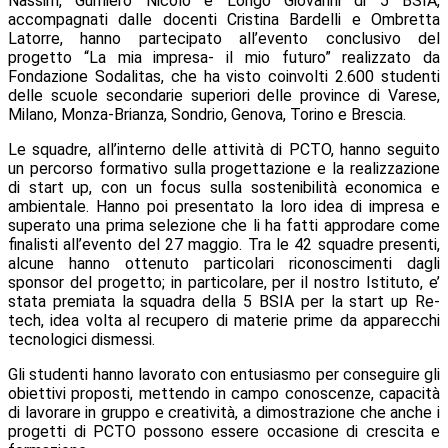
Nassim, Gumiero Nicolò e Longo Giovanni di 5 BSIA,
accompagnati dalle docenti Cristina Bardelli e Ombretta
Latorre, hanno partecipato all’evento conclusivo del
progetto “La mia impresa- il mio futuro” realizzato da
Fondazione Sodalitas, che ha visto coinvolti 2.600 studenti
delle scuole secondarie superiori delle province di Varese,
Milano, Monza-Brianza, Sondrio, Genova, Torino e Brescia.
Le squadre, all’interno delle attività di PCTO, hanno seguito
un percorso formativo sulla progettazione e la realizzazione
di start up, con un focus sulla sostenibilità economica e
ambientale. Hanno poi presentato la loro idea di impresa e
superato una prima selezione che li ha fatti approdare come
finalisti all’evento del 27 maggio. Tra le 42 squadre presenti,
alcune hanno ottenuto particolari riconoscimenti dagli
sponsor del progetto; in particolare, per il nostro Istituto, e’
stata premiata la squadra della 5 BSIA per la start up Re-
tech, idea volta al recupero di materie prime da apparecchi
tecnologici dismessi.
Gli studenti hanno lavorato con entusiasmo per conseguire gli
obiettivi proposti, mettendo in campo conoscenze, capacità
di lavorare in gruppo e creatività, a dimostrazione che anche i
progetti di PCTO possono essere occasione di crescita e