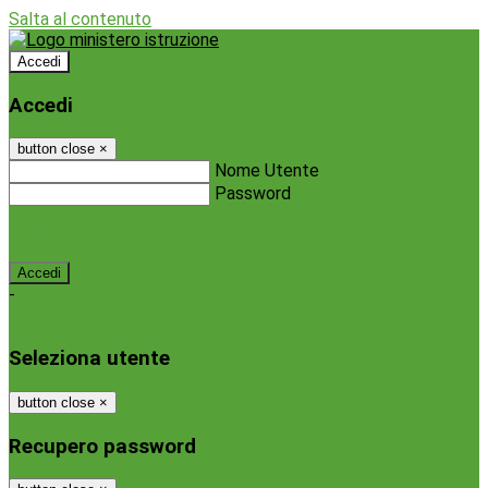
Salta al contenuto
Accedi
Accedi
button close
×
Nome Utente
Password
Password dimenticata?
-
Entra con SPID
Entra con CIE
Seleziona utente
button close
×
Recupero password