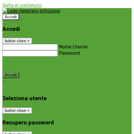
Salta al contenuto
Accedi
Accedi
button close
×
Nome Utente
Password
Password dimenticata?
-
Entra con SPID
Entra con CIE
Seleziona utente
button close
×
Recupero password