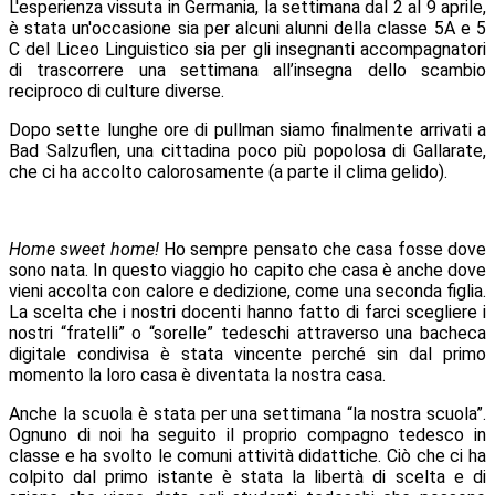
L'esperienza vissuta in Germania, la settimana dal 2 al 9 aprile,
è stata un'occasione sia per alcuni alunni della classe 5A e 5
C del Liceo Linguistico sia per gli insegnanti accompagnatori
di trascorrere una settimana all’insegna dello scambio
reciproco di culture diverse.
Dopo sette lunghe ore di pullman siamo finalmente arrivati a
Bad Salzuflen, una cittadina poco più popolosa di Gallarate,
che ci ha accolto calorosamente (a parte il clima gelido).
Home sweet home!
Ho sempre pensato che casa fosse dove
sono nata. In questo viaggio ho capito che casa è anche dove
vieni accolta con calore e dedizione, come una seconda figlia.
La scelta che i nostri docenti hanno fatto di farci scegliere i
nostri “fratelli” o “sorelle” tedeschi attraverso una bacheca
digitale condivisa è stata vincente perché sin dal primo
momento la loro casa è diventata la nostra casa.
Anche la scuola è stata per una settimana “la nostra scuola”.
Ognuno di noi ha seguito il proprio compagno tedesco in
classe e ha svolto le comuni attività didattiche. Ciò che ci ha
colpito dal primo istante è stata la libertà di scelta e di