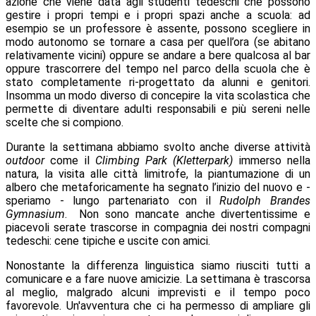
azione che viene data agli studenti tedeschi che possono
gestire i propri tempi e i propri spazi anche a scuola: ad
esempio se un professore è assente, possono scegliere in
modo autonomo se tornare a casa per quell’ora (se abitano
relativamente vicini) oppure se andare a bere qualcosa al bar
oppure trascorrere del tempo nel parco della scuola che è
stato completamente ri-progettato da alunni e genitori.
Insomma un modo diverso di concepire la vita scolastica che
permette di diventare adulti responsabili e più sereni nelle
scelte che si compiono.
Durante la settimana abbiamo svolto anche diverse attività
outdoor
come il
Climbing Park (Kletterpark)
immerso nella
natura, la visita alle città limitrofe, la piantumazione di un
albero che metaforicamente ha segnato l’inizio del nuovo e -
speriamo - lungo partenariato con il
Rudolph Brandes
Gymnasium
. Non sono mancate anche divertentissime e
piacevoli serate trascorse in compagnia dei nostri compagni
tedeschi: cene tipiche e uscite con amici.
Nonostante la differenza linguistica siamo riusciti tutti a
comunicare e a fare nuove amicizie. La settimana è trascorsa
al meglio, malgrado alcuni imprevisti e il tempo poco
favorevole. Un'avventura che ci ha permesso di ampliare gli