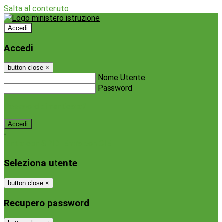
Salta al contenuto
Accedi
Accedi
button close
×
Nome Utente
Password
Password dimenticata?
-
Entra con SPID
Entra con CIE
Seleziona utente
button close
×
Recupero password