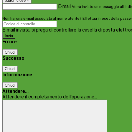
button close
×
E-mail
Verrà inviato un messaggio all'indi
Non hai una e-mail associata al nome utente? Effettua il reset della passw
E-mail inviata, si prega di controllare la casella di posta elettro
Errore
Chiudi
Successo
Chiudi
Informazione
Chiudi
Attendere...
Attendere il completamento dell'operazione...