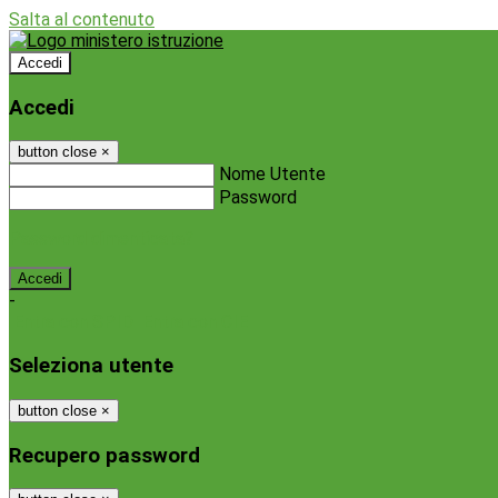
Salta al contenuto
Accedi
Accedi
button close
×
Nome Utente
Password
Password dimenticata?
-
Entra con SPID
Entra con CIE
Seleziona utente
button close
×
Recupero password