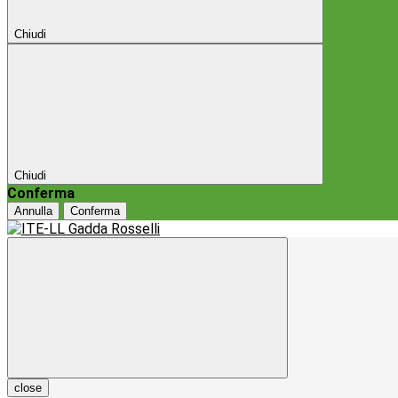
Chiudi
Chiudi
Conferma
Annulla
Conferma
close