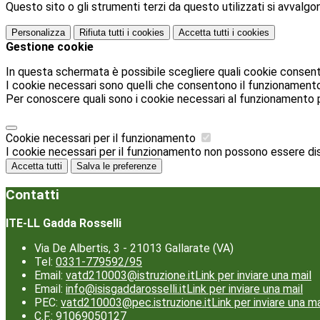
Questo sito o gli strumenti terzi da questo utilizzati si avvalgon
Personalizza
Rifiuta tutti
i cookies
Accetta tutti
i cookies
Gestione cookie
In questa schermata è possibile scegliere quali cookie consent
I cookie necessari sono quelli che consentono il funzionamento d
Per conoscere quali sono i cookie necessari al funzionamento 
Cookie necessari per il funzionamento
I cookie necessari per il funzionamento non possono essere disab
Accetta tutti
Salva le preferenze
Contatti
ITE-LL Gadda Rosselli
Via De Albertis, 3 - 21013 Gallarate (VA)
Tel:
0331-779592/95
Email:
vatd210003@istruzione.it
Link per inviare una mail
Email:
info@isisgaddarosselli.it
Link per inviare una mail
PEC:
vatd210003@pec.istruzione.it
Link per inviare una ma
C.F.: 91069050127