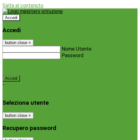
Salta al contenuto
Accedi
Accedi
button close
×
Nome Utente
Password
Password dimenticata?
-
Entra con SPID
Entra con CIE
Seleziona utente
button close
×
Recupero password