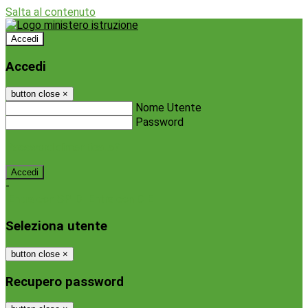
Salta al contenuto
Accedi
Accedi
button close
×
Nome Utente
Password
Password dimenticata?
-
Entra con SPID
Entra con CIE
Seleziona utente
button close
×
Recupero password