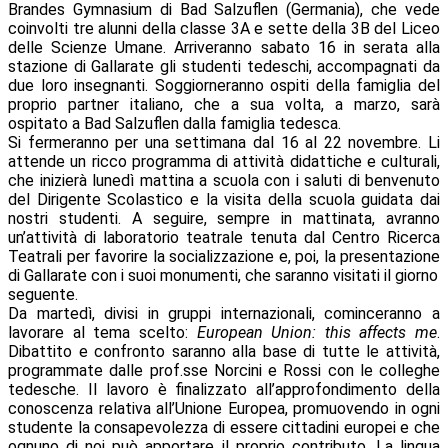
Brandes Gymnasium di Bad Salzuflen (Germania), che vede
coinvolti tre alunni della classe 3A e sette della 3B del Liceo
delle Scienze Umane. Arriveranno sabato 16 in serata alla
stazione di Gallarate gli studenti tedeschi, accompagnati da
due loro insegnanti. Soggiorneranno ospiti della famiglia del
proprio partner italiano, che a sua volta, a marzo, sarà
ospitato a Bad Salzuflen dalla famiglia tedesca.
Si fermeranno per una settimana dal 16 al 22 novembre. Li
attende un ricco programma di attività didattiche e culturali,
che inizierà lunedì mattina a scuola con i saluti di benvenuto
del Dirigente Scolastico e la visita della scuola guidata dai
nostri studenti. A seguire, sempre in mattinata, avranno
un’attività di laboratorio teatrale tenuta dal Centro Ricerca
Teatrali per favorire la socializzazione e, poi, la presentazione
di Gallarate con i suoi monumenti, che saranno visitati il giorno
seguente.
Da martedì, divisi in gruppi internazionali, cominceranno a
lavorare al tema scelto:
European Union: this affects me
.
Dibattito e confronto saranno alla base di tutte le attività,
programmate dalle prof.sse Norcini e Rossi con le colleghe
tedesche. Il lavoro è finalizzato all’approfondimento della
conoscenza relativa all’Unione Europea, promuovendo in ogni
studente la consapevolezza di essere cittadini europei e che
ognuno di noi può apportare il proprio contributo. La lingua