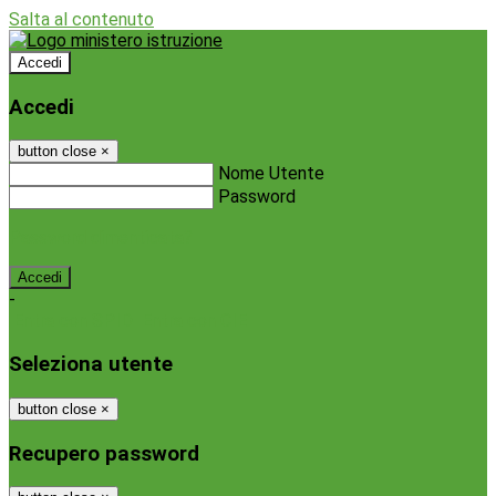
Salta al contenuto
Accedi
Accedi
button close
×
Nome Utente
Password
Password dimenticata?
-
Entra con SPID
Entra con CIE
Seleziona utente
button close
×
Recupero password