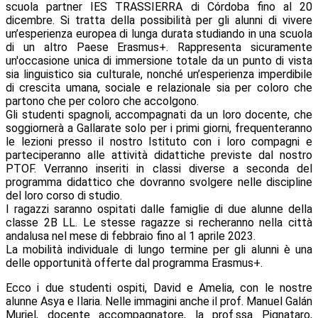
scuola partner IES TRASSIERRA di Córdoba fino al 20
dicembre. Si tratta della possibilità per gli alunni di vivere
un’esperienza europea di lunga durata studiando in una scuola
di un altro Paese Erasmus+. Rappresenta sicuramente
un'occasione unica di immersione totale da un punto di vista
sia linguistico sia culturale, nonché un’esperienza imperdibile
di crescita umana, sociale e relazionale sia per coloro che
partono che per coloro che accolgono.
Gli studenti spagnoli, accompagnati da un loro docente, che
soggiornerà a Gallarate solo per i primi giorni, frequenteranno
le lezioni presso il nostro Istituto con i loro compagni e
parteciperanno alle attività didattiche previste dal nostro
PTOF. Verranno inseriti in classi diverse a seconda del
programma didattico che dovranno svolgere nelle discipline
del loro corso di studio.
I ragazzi saranno ospitati dalle famiglie di due alunne della
classe 2B LL. Le stesse ragazze si recheranno nella città
andalusa nel mese di febbraio fino al 1 aprile 2023.
La mobilità individuale di lungo termine per gli alunni è una
delle opportunità offerte dal programma Erasmus+.
Ecco i due studenti ospiti, David e Amelia, con le nostre
alunne Asya e Ilaria. Nelle immagini anche il prof.
Manuel Galán
Muriel
, docente accompagnatore, la prof.ssa Pignataro,