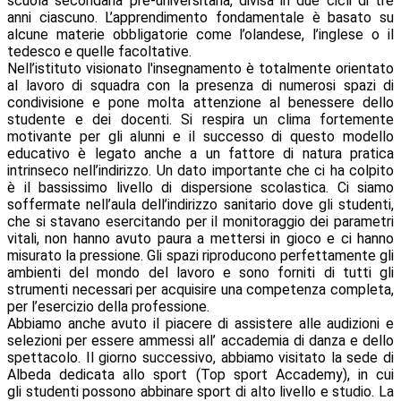
scuola secondaria pre-universitaria, divisa in due cicli di tre
anni ciascuno. L’apprendimento fondamentale è basato su
alcune materie obbligatorie come l’olandese, l’inglese o il
tedesco e quelle facoltative.
Nell’istituto visionato l'insegnamento è totalmente orientato
al lavoro di squadra con la presenza di numerosi spazi di
condivisione e pone molta attenzione al benessere dello
studente e dei docenti. Si respira un clima fortemente
motivante per gli alunni e il successo di questo modello
educativo è legato anche a un fattore di natura pratica
intrinseco nell’indirizzo. Un dato importante che ci ha colpito
è il bassissimo livello di dispersione scolastica. Ci siamo
soffermate nell’aula dell’indirizzo sanitario dove gli studenti,
che si stavano esercitando per il monitoraggio dei parametri
vitali, non hanno avuto paura a mettersi in gioco e ci hanno
misurato la pressione. Gli spazi riproducono perfettamente gli
ambienti del mondo del lavoro e sono forniti di tutti gli
strumenti necessari per acquisire una competenza completa,
per l’esercizio della professione.
Abbiamo anche avuto il piacere di assistere alle audizioni e
selezioni per essere ammessi all’ accademia di danza e dello
spettacolo. Il giorno successivo, abbiamo visitato la sede di
Albeda dedicata allo sport (Top sport Accademy), in cui
gli studenti possono abbinare sport di alto livello e studio. La