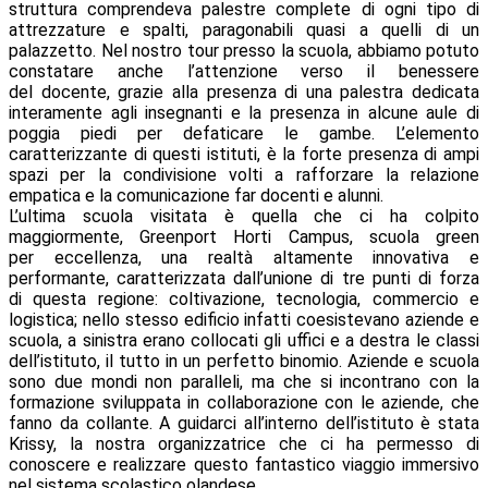
struttura comprendeva palestre complete di ogni tipo di
attrezzature e spalti, paragonabili quasi a quelli di un
palazzetto. Nel nostro tour presso la scuola, abbiamo potuto
constatare anche l’attenzione verso il benessere
del docente, grazie alla presenza di una palestra dedicata
interamente agli insegnanti e la presenza in alcune aule di
poggia piedi per defaticare le gambe. L’elemento
caratterizzante di questi istituti, è la forte presenza di ampi
spazi per la condivisione volti a rafforzare la relazione
empatica e la comunicazione far docenti e alunni.
L’ultima scuola visitata è quella che ci ha colpito
maggiormente, Greenport Horti Campus, scuola green
per eccellenza, una realtà altamente innovativa e
performante, caratterizzata dall’unione di tre punti di forza
di questa regione: coltivazione, tecnologia, commercio e
logistica; nello stesso edificio infatti coesistevano aziende e
scuola, a sinistra erano collocati gli uffici e a destra le classi
dell’istituto, il tutto in un perfetto binomio. Aziende e scuola
sono due mondi non paralleli, ma che si incontrano con la
formazione sviluppata in collaborazione con le aziende, che
fanno da collante. A guidarci all’interno dell’istituto è stata
Krissy, la nostra organizzatrice che ci ha permesso di
conoscere e realizzare questo fantastico viaggio immersivo
nel sistema scolastico olandese.