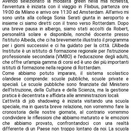
Avendo selezionato la modalità green nella mia richiesta,
l’avventura è iniziata con il viaggio in Flixbus, partenza ore
19:00 da Milano e arrivo ore 11:30 ad Amsterdam. All’arrivo mi
sono unita alla collega Sonia Serati giunta in aeroporto e
insieme ci siamo diretti con il treno verso Rotterdam. Dopo
una breve pausa in albergo, siamo stati accolti da Robert,
personalità solare e disponibile, nonché docente presso
l’istituto Albeda, che ci ha brevemente illustrato il programma
per i giorni successivi e ci ha guidato per la città. L’Albeda
Institute è un istituto di formazione regionale per l'istruzione
professionale secondaria (VMBO) e l'educazione degli adulti,
che offre un'ampia gamma di corsi ed è uno dei più importanti
istituti di formazione nella regione di Rotterdam.
Come abbiamo potuto imparare, il sistema scolastico
olandese comprende: scuole pubbliche, scuole private e
speciali. Le scuole pubbliche sono finanziate dal Ministero
dell’Istruzione, della Cultura e della Scienza, ma la gestione
pratica è decentrata e affidata alle amministrazioni locali.
L’attività di job shadowing è iniziata visitando una scuola
speciale, ma in questa breve relazione, non vorremmo fare la
cronostoria delle nostre giornate, al contrario vorremmo
condividere le riflessioni che abbiamo maturato e le emozioni
che abbiamo provato, confrontandoci con una realtà
differente di un Paese non troppo lontano da noi. La scuola