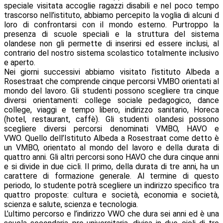
speciale visitata accoglie ragazzi disabili e nel poco tempo
trascorso nell’istituto, abbiamo percepito la voglia di alcuni d
loro di confrontarsi con il mondo esterno. Purtroppo la
presenza di scuole speciali e la struttura del sistema
olandese non gli permette di inserirsi ed essere inclusi, al
contrario del nostro sistema scolastico totalmente inclusivo
e aperto.
Nei giorni successivi abbiamo visitato l’istituto Albeda a
Rosestraat che comprende cinque percorsi VMBO orientati al
mondo del lavoro. Gli studenti possono scegliere tra cinque
diversi orientamenti: college sociale pedagogico, dance
college, viaggi e tempo libero, indirizzo sanitario, Horeca
(hotel, restaurant, caffè). Gli studenti olandesi possono
scegliere diversi percorsi denominati VMBO, HAVO e
VWO. Quello dell’Istituto Albeda a Rosestraat come detto è
un VMBO, orientato al mondo del lavoro e della durata di
quattro anni. Gli altri percorsi sono HAVO che dura cinque anni
e si divide in due cicli. Il primo, della durata di tre anni, ha un
carattere di formazione generale. Al termine di questo
periodo, lo studente potrà scegliere un indirizzo specifico tra
quattro proposte: cultura e società, economia e società,
scienza e salute, scienza e tecnologia.
L’ultimo percorso e l’indirizzo VWO che dura sei anni ed è una