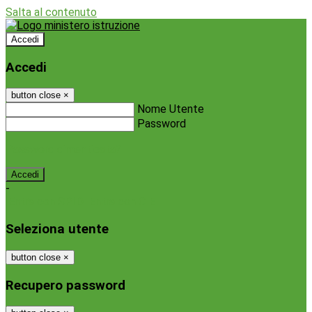
Salta al contenuto
Accedi
Accedi
button close
×
Nome Utente
Password
Password dimenticata?
-
Entra con SPID
Entra con CIE
Seleziona utente
button close
×
Recupero password